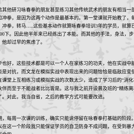
信其他研习咏春拳的朋友甚至练习其他传统武术的朋友有相当一
和冲拳，是因为这两个动作是最基本的。第一堂课就开始教了，
，冲拳，转马
…..
这些基本动作就算咏春拳培训
3
年的学员，就算
00
下。因此他半年来已经练出了本能。而其他的手法，身法，步
，他却过早的焦虑了。
步也好，这些技术都是可以一个人在家练习的功夫，他在实战中
点是对抗，而文龙在模拟实战中表现出来的问题恰恰是临敌应变
课堂上互相练习或模拟实战的次数太少，造成了学习后的“消化
伴而至于不能战者比比皆是。这与我之前开设普及班的“精练离
了。对此，我当自省，之后的教学方式可能要改进。
期，每周一次课的训练，确实只能说停留在咏春拳打基础的阶段
以在这一个阶段我只能保证学员的自卫防身不成问题，在受到暴