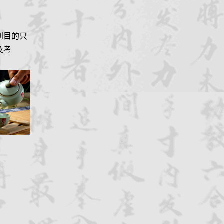
到目的只
及考