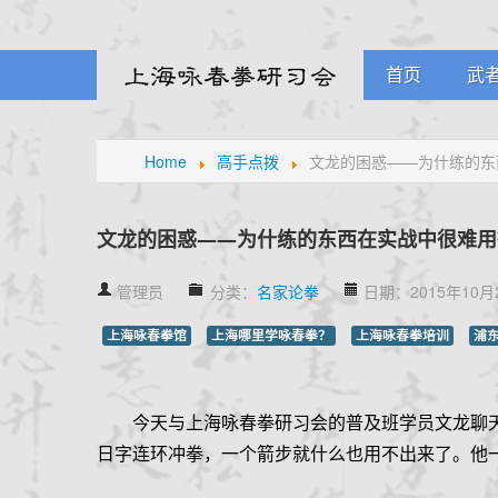
首页
武
课
Home
高手点拨
文龙的困惑——为什练的东
学
元
文龙的困惑——为什练的东西在实战中很难用
管理员
分类：
名家论拳
日期：2015年10月
上海咏春拳馆
上海哪里学咏春拳？
上海咏春拳培训
浦
今天与上海咏春拳研习会的普及班学员文龙聊
日字连环冲拳，一个箭步就什么也用不出来了。他