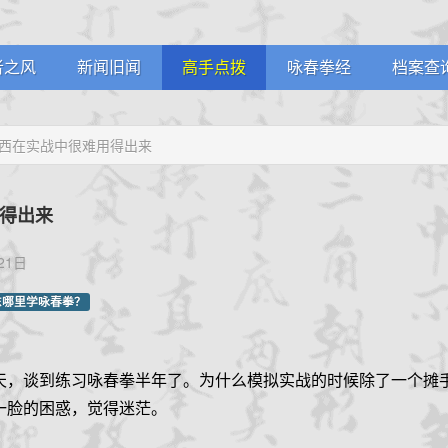
者之风
新闻旧闻
高手点拨
咏春拳经
档案查
堂剪影
武林掌故
名家论拳
学员档
西在实战中很难用得出来
员风采
通知公告
视频课堂
教练认
生堂记
拳馆认
得出来
21日
东哪里学咏春拳？
天，谈到练习咏春拳半年了。为什么模拟实战的时候除了一个摊
一脸的困惑，觉得迷茫。