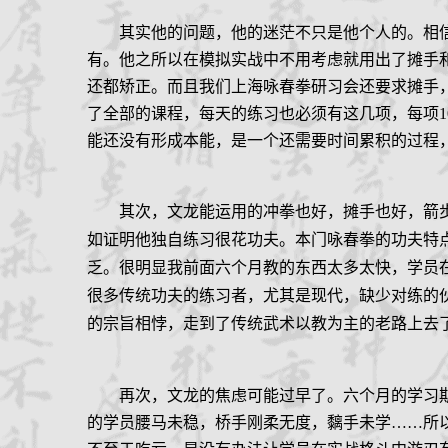
其实他的问题，他的迷茫不只是他个人的。相
有。他之所以在模拟实战中不用考虑就用出了摊手
还都矫正。而且我们上海咏春拳研习会还要求摊手
了全部的课程，每天的练习也必须有这几项，每项
1
能还没有形成本能，是一个还需要时间累积的过程
其次，文龙能运用的冲拳也好，摊手也好，箭
如证明他独自练习很花功夫。本门咏春拳的功夫特
乏。很明显我前面六个月教的东西太多太快，学员在
很多传统功夫的练习者，尤其是现代，缺少对练的伙
的宗旨相悖，走到了传统武术以教为主的老路上去
再次，文龙的焦虑可能过早了。六个月的学习
的学员腰马未稳，桥手刚柔无度，黐手未学
……
所