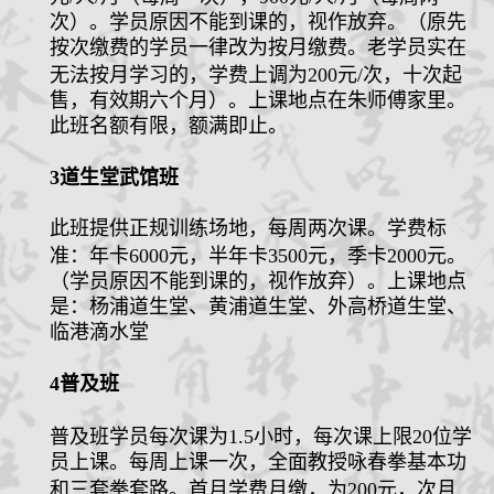
次）。学员原因不能到课的，视作放弃。（原先
按次缴费的学员一律改为按月缴费。老学员实在
无法按月学习的，学费上调为
200
元
/
次，十次起
售，有效期六个月）。上课地点在朱师傅家里。
此班名额有限，额满即止。
3
道生堂武馆班
此班提供正规训练场地，每周两次课。学费标
准：
年卡
6000
元
，半年卡
3500
元，季卡
2000
元。
（学员原因不能到课的，视作放弃）。上课地点
是：杨浦道生堂、黄浦道生堂、外高桥道生堂、
临港滴水堂
4
普及班
普及班学员每次课为
1.5
小时，每次课上限
20
位学
员上课。每周上课一次，全面教授咏春拳基本功
和三套拳套路。首月学费月缴，为
200
元，次月