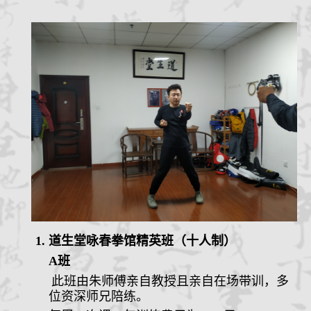
道生堂咏春拳馆
精英
班（十人制）
A班
此班
由朱师傅亲自教授且亲自在场带训，多
位资深师兄陪练。