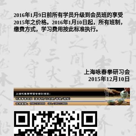
2016
年
1
月
9
日前所有学员升级到会员班的享受
2015
年之价格。
2016
年
1
月
10
日起，所有班制，
缴费方式，学习费用按此标准执行。
上海咏春拳研习会
2015
年
12
月
10
日