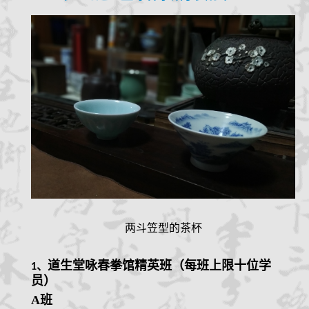
两斗笠型的茶杯
道生堂咏春拳馆
精英
班（每班上限十位学
1、
员）
A班