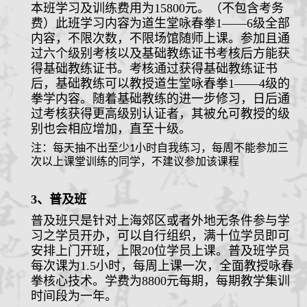
本班学习及训练费用为1
5
800元。（不包含考务
费）此班学习内容为道生堂咏春拳1——6级全部
内容，
不限次数，不限场馆随师上课。
参加且通
过六
个
级别考核
以及基础教练证书考核后
方能获
得基础教练证书。考核通过获得基础教练证书
后，基础教练可以教授道生堂咏春拳1——4级的
拳学内容。随着基础教练的进一步修习，日后通
过考核获得更高级别认证者，其被允可教授的级
别也会相应增加，直至十级。
注：每天抽不出至少1小时自我练习，每周不能参加三
次以上课堂训练的同学，不建议参加该课程
3
、
普及班
普及班只是针对上海郊区或者外地无条件参与学
习之学员开办，可以自行组织，满十位学员即可
安排上门开班，上限
20
位学员上课。普及班学员
每次课为
1.5
小时，每周上课一次，全面教授咏春
拳
核心技术。学费为
8
8
00
元每期，每期教学集训
时间段为
一年
。