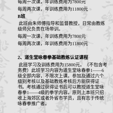
每周一次课，年
训练费用
为
7800元
每周两次课，年训练费用为
11800元
B班
此班
由朱师傅指导和监督教授，日常由教练
级师兄负责在场带训。
每周一次课，年
训练费用
为
7800元
每周两次课，年训练费用为
11800元
2、道生堂咏春拳基础教练认证课程
此班学习及训练费用为
1
5
800元。（不包含考
务费）此班学习内容为道生堂咏春拳1——6
级全部内容，
不限次上课。
参加及通过六
个
级别考核
以及基础教练考核后
方能获得证
书。考核通过获得证书后可以教授道生堂咏
春拳
1——4级的拳学内容。原则上本班只招
收上海郊区或者外省市学员，且有志于传统
咏春拳推广者。