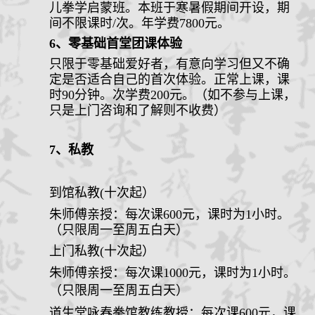
儿拳学启蒙班。本班于寒暑假期间开设，
期
间不限课时
/次
。年学费
7800元。
6、零基础首堂团课体验
只限于零基础爱好者，有意向学习但又不确
定是否适合自己的首次体验。正常上课，课
时
90分钟。次学费200元。（如不参与上课，
只是上门咨询和了解则不收费）
7
、
私教
到馆私教
(十次起）
朱师傅亲授：每次课
600
元
，课时为
1
小时。
（只限周一至周五白天）
上门私教
(十次起）
朱师傅亲授：每次课
1000
元
，课时为
1
小时。
（只限周一至周五白天）
道生堂咏春拳
馆
教练教授：每次课
6
00
元，课