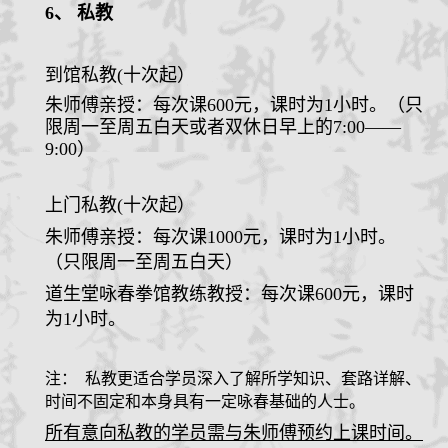
6
、
私教
到馆私教(十次起）
朱师傅亲授：每次课
600
元
，课时为
1
小时。（只
限周一至周五白天或者双休日早上的7:00——
9:00）
上门私教(十次起）
朱师傅亲授：每次课
1000
元
，课时为
1
小时。
（只限周一至周五白天）
道生堂咏春拳
馆
教练教授：每次课
6
00
元，课时
为
1
小时。
注： 私教更适合学员深入了解所学知识、套路详解、
时间不固定和本身具有一定咏春基础的人士。
所有意向私教的学员需与朱师傅预约上课时间。