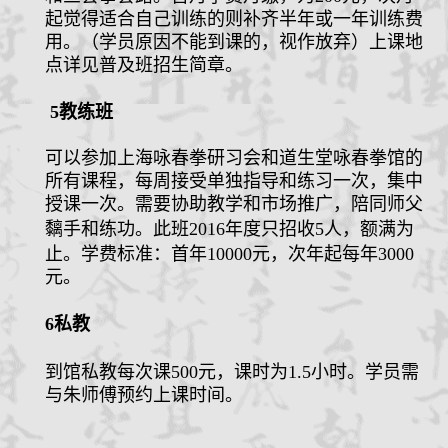
起觉得适合自己训练的则补齐半年或一年训练费
用。（学员原因不能到课的，视作放弃）上课地
点详见普及班招生简章。
5
教练班
可以参加上海咏春拳研习会和道生堂咏春拳馆的
所有课程，每周接受单独指导和练习一次，集中
授课一次。需要协助教学和市场推广，陪同师父
黐手和练功。此班
2016
年度只招收
5
人，额满为
止。学费标准：首年
10000
元，次年起每年
3000
元。
6
私教
到馆私教每次课
500
元
，课时为
1.5
小时。学员需
与朱师傅预约上课时间。