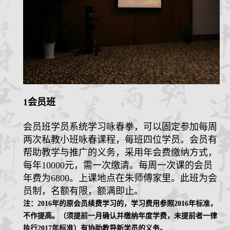
1
会员班
会员班学员系统学习咏春拳，可以固定参加每周
两次私教小班咏春课程，每班四位学员。会员有
帮助教学与推广的义务，采用年会费缴纳方式，
每年
10000
元，需一次缴清。每周一次课的会员
年费为
6800
。上课地点在朱师傅家里。此班为会
员制，名额有限，额满即止。
注：
2016
年的原会员续费学习的，学习费用参照
2016
年标准，
不作提高。（须提前一月确认并缴纳年度学费，未提前者一律
执行
2017
年标准）有协助教导新学员的义务。