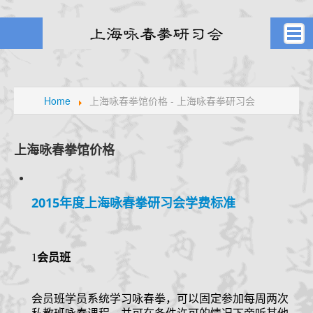
首页
武者之风
Home
上海咏春拳馆价格 - 上海咏春拳研习会
课堂剪影
学员风采
上海咏春拳馆价格
元生堂记
新闻旧闻
2015年度上海咏春拳研习会学费标准
武林掌故
通知公告
高手点拨
1
会员班
名家论拳
视频课堂
会员班学员系统学习咏春拳，可以固定参加每周两次