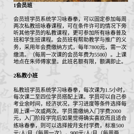
1
会员班
会员班学员系统学习咏春拳，可以固定参加每周
两次私教班咏春课程，可在条件许可的情况下旁
听其他学员的私教课程，更可参加所有咏春普及
班和学生班课程。会员班有帮助教学与推广的义
务，采用年会费缴纳方式，每年
7800
元，需一次
缴清。（每周一次课的会员年费为
5500
）。上课
地点在朱师傅家里。此班名额有限，额满即止。
2
私教小班
私教班学员系统学习咏春拳，每次课为
1.5
小时，
每次课二至四位学员搭配上课。学员可以自己参
考业余时间，经济状况，学习进度等条件选择每
周上课一次或两次。学员需缴纳入门学费
2000
元，入门阶段学完后如果觉得确实喜欢而且适合
练咏春拳，则可以选择按月支付学费，标准
500
元
/
人
/
月（每周一次），
900
元
/
人
/
月（每周两