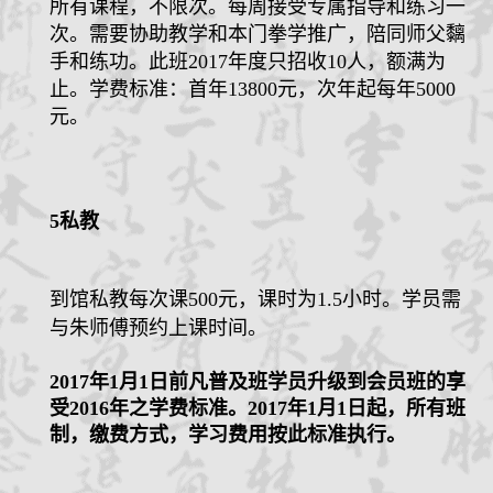
所有课程，不限次。每周接受专属指导和练习一
次。需要协助教学和本门拳学推广，陪同师父黐
手和练功。此班
2017
年度只招收
10
人，额满为
止。学费标准：首年
13800
元，次年起每年
5000
元。
5
私教
到馆私教每次课
500
元
，课时为
1.5
小时。学员需
与朱师傅预约上课时间。
2017
年
1
月
1
日前凡普及班学员升级到会员班的享
受
2016
年之学费标准。
2017
年
1
月
1
日起，所有班
制，缴费方式，学习费用按此标准执行。