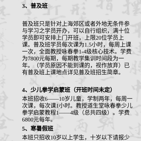
3
、
普及班
普及班只是针对上海郊区或者外地无条件参
与学习之学员开办，可以自行组织，满十位
学员即可安排上门开班，上限
20
位学员上
课。普及班学员每次课为
1.5
小时，每周上课
一次，全面教授咏春拳
1-4级
核心技术。学费
为
7
8
00
元每期，每期教学集训时间段为
一
年
。（学员原因不能到课的，视作放弃）已
有普及班上课地点详见普及班招生简章。
4、少儿拳学启蒙班
（开班时间未定）
本班招收
6——10岁儿童，学制两年，每周一
次课，每次课1小时。教授道生堂咏春拳少儿
拳学启蒙教程1——4级（总共四级）。学费
6
800元每年。
5、寒暑假班
本班只招收
10岁以上学生，十岁以下请报少