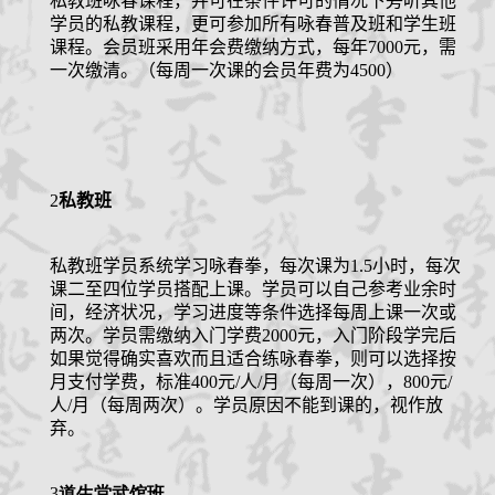
咏春拳经
私教班咏春课程，并可在条件许可的情况下旁听其他
学员的私教课程，更可参加所有咏春普及班和学生班
档案查询
课程。会员班采用年会费缴纳方式，每年
7000
元，需
学员档案
一次缴清。（每周一次课的会员年费为
4500
）
教练认证
拳馆认证
报名学习
2
私教班
招生简章
体系制度
私教班学员系统学习咏春拳，每次课为
1.5
小时，每次
课二至四位学员搭配上课。学员可以自己参考业余时
间，经济状况，学习进度等条件选择每周上课一次或
两次。学员需缴纳入门学费2000元，入门阶段学完后
如果觉得确实喜欢而且适合练咏春拳，则可以选择按
月支付学费，标准
400
元
/
人
/
月（每周一次），
800
元
/
人
/
月（每周两次）。学员原因不能到课的，视作放
弃。
3
道生堂武馆班