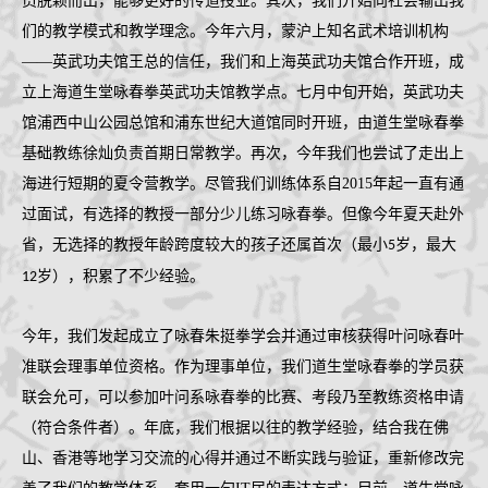
员脱颖而出，能够更好的传道授业。其次，我们开始向社会输出我
们的教学模式和教学理念。今年六月，蒙沪上知名武术培训机构
——英武功夫馆王总的信任，我们和上海
英武功夫馆合作开班，成
立上海道生堂咏春拳英武功夫馆教学点。七月中旬开始，英武功夫
馆浦西中山公园总馆和浦东世纪大道馆同时开班，由道生堂咏春拳
基础教练徐灿负责首期日常教学。再次，今年我们也尝试了走出上
海进行短期的夏令营教学。尽管我们训练体系自
2015
年起一直有通
过面试，有选择的教授一部分少儿练习咏春拳。但像今年夏天赴外
省，无选择的教授年龄跨度较大的孩子还属首次（最小
岁，最大
5
岁），积累了不少经验。
12
今年，我们发起成立了咏春朱挺拳学会并通过审核获得叶问咏春叶
准联会理事单位资格。作为理事单位，我们道生堂咏春拳的学员获
联会允可，可以参加叶问系咏春拳的比赛、考段乃至教练资格申请
（符合条件者）。年底，我们根据以往的教学经验，结合我在佛
山、香港等地学习交流的心得并通过不断实践与验证，重新修改完