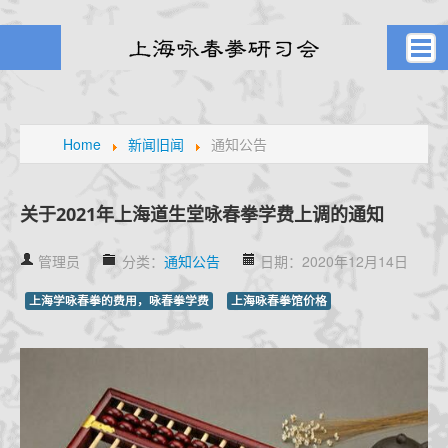
首页
武者之风
Home
新闻旧闻
通知公告
课堂剪影
学员风采
关于2021年上海道生堂咏春拳学费上调的通知
元生堂记
管理员
分类：
通知公告
日期：2020年12月14日
新闻旧闻
武林掌故
上海学咏春拳的费用，咏春拳学费
上海咏春拳馆价格
通知公告
高手点拨
名家论拳
视频课堂