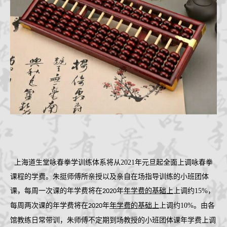
咏春拳经
档案查询
学员档案
教练认证
拳馆认证
报名学习
招生简章
体系制度
上海道生堂咏春拳学训练体系将从
2021
年元旦起全面上调咏春拳
课程的学费。朱挺师傅所亲授以及亲自在场指导训练的小班团体
课，每周一次课的年学费将在
年
年学费的基础上
上调约
15%
，
2020
每周两次课的年学费将在
年
年学费的基础上
上调约
10%
。由各
2020
馆教练日常带训，朱师傅不定期到场教授的小班团体课年学费上调