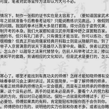
可度，笔者对此等宣传方法却认为大可不必。
情况下，制作一张假的证书实在是太容易了。（要知道国家武术
年之前就准备今后教拳考证啦？只能说教练识见高远。）做假则
的问题。我国的拳术比赛大多是打套路，得分点在于姿势优美，
制开考的本身。我们大家都知道汉武帝用董仲舒之谋罢黜百家，
他的书，但只有孔门弟子，只有儒生才能当官。你可以练功，但
很相像？但真正开始用儒家经典开科取士则是从隋朝开始。到了
举子入京曾满意的说天下英雄尽入吾掌中矣。确实，侠者以武犯
。怎么办？以疏导之法来代替禁令。仿前人科举考试之法，掺以
美和平的套路，背诵相应的文化知识。但是武术是要打的，怎么
寒心了。哪里才能找到有真功夫的师傅？怎样才能知晓师傅有没
咏春拳研习会上课时讲过，其实很简单，一要了解师傅的师承，
有着正统师承的师傅功夫一定会很高，而是有正统师承的师傅他
果，这个没有必然。高手的徒弟未必是高手，要看个人的努力和
进的方向，假以时日必能到达。保险一点就是和师傅试手，打一
必要怕，师傅如果真的有料，肯定能轻松制服你而不会伤到你。
。师傅把你打伤的，说明他的实力也就和你差不多，或者比你略