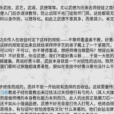
含武技，武艺，武道，武德等等。尤以武德为历来名师授徒之首
便入门后亦谆谆教导，防止出现不肖门徒败坏门风，这些都是无
时以身作则，以德导化。如此之武德不患其多，而患其少。本文
功夫传人在收徒时定下这样的规矩——不尊师重道者不教，好勇
这样的规矩定出来后就给来拜师学艺的弟子戴上了一个紧箍咒，
可以吗？不可以，你不尊师重道，想把师傅当猴耍吗？想提出来
吗？不好意思，你没武德，我们不能好勇斗狠
……
于是一大批的
招摇撞骗。再说好勇斗狠，武技本身就是一个对抗性的运动。既然
我们都听过狭路相逢勇者胜，貌似在竞技中好勇斗狠也没什么不
步修炼而成的，而并不是一开始就有选择的去收徒。这就需要作
习会
教弟子时也曾教出来过技法过关但德行有亏的人（其人大体
而是做师傅的本身教化能力未到而已。此人的出现正是磨刀石一
还不如从小强调品德，武德不好无非是打伤人打死人，他将自领
恶得多，有句话叫“就怕流氓有文化”什么来着的。他们会钻法律