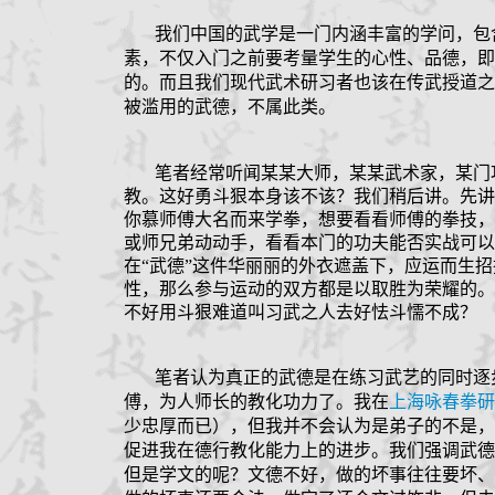
我们中国的武学是一门内涵丰富的学问，包
素，不仅入门之前要考量学生的心性、品德，即
的。而且我们现代武术研习者也该在传武授道之
被滥用的武德，不属此类。
笔者经常听闻某某大师，某某武术家，某门
教。这好勇斗狠本身该不该？我们稍后讲。先讲
你慕师傅大名而来学拳，想要看看师傅的拳技，
或师兄弟动动手，看看本门的功夫能否实战可以
在“武德”这件华丽丽的外衣遮盖下，应运而生
性，那么参与运动的双方都是以取胜为荣耀的。
不好用斗狠难道叫习武之人去好怯斗懦不成？
笔者认为真正的武德是在练习武艺的同时逐
傅，为人师长的教化功力了。我在
上海咏春拳研
少忠厚而已），但我并不会认为是弟子的不是，
促进我在德行教化能力上的进步。我们强调武德
但是学文的呢？文德不好，做的坏事往往要坏、