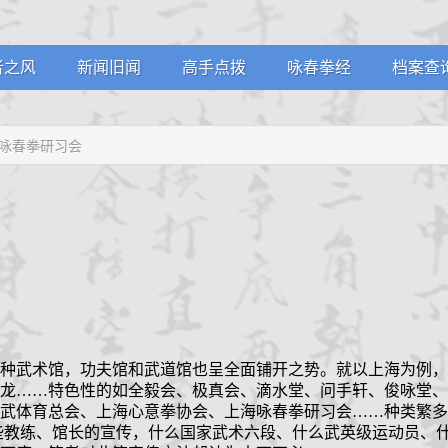
者之风
新闻旧闻
高手点拨
咏春拳经
档案查
堂剪影
武林掌故
名家论拳
学员档
海咏春拳研习会
员风采
通知公告
视频课堂
教练认
生堂记
拳馆认
种武术馆，功夫馆和武道馆也呈全面铺开之势。就以上海为例，
龙
……
特色性的如全毅会、极真会、滴水堂、问手轩、俊咏堂、
武体育总会、上海心意拳协会、上海咏春拳研习会
……
种类繁多
些教练、馆长的宣传，什么国家武术六段、什么武英级运动员、