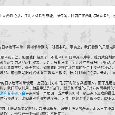
系两派绝学，江湖人称铁臂岑能。据传闻，目前广佛两地练咏春者约百
日字连环冲拳，觉得拳拳到肉，过瘾非凡。事实上，我们看到的只是电
的腰马和步法。如果我们站直了（不扎马）打日字连环冲拳，威力就会削
都能起到力从地起的效果。另外，只扎马出日字连环冲拳就把自己陷入守
么就拳拳放空，毫无意义。如果我们能在连环冲拳时配合上步子的移动，
增加。这也就是旧时武林所谓“教拳不教步，教步打师傅”的谚语出处，由
日字连环冲拳使用一定要在对方中门打开时贴身乘虚而入，而不是用
时，我们可以利用寸劲重手法先“破门”。就是破坏性的打对方的两手臂关
海咏春拳研习会
讲课时曾一再强调，当对手失势时，是出连环进攻的最佳
体前倾过度、比如说对手用力过度等。这时可以趁对手身形不稳，脚下无
的对手腰马功夫足够好，超出你很多，防守手法又够严密，那么日字冲拳
动作），他只要一下你可能就冲不出来了。