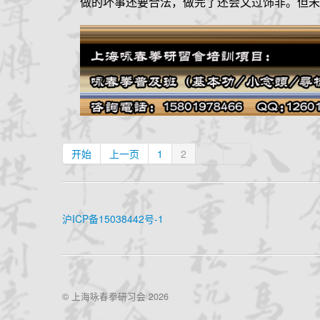
做的坏事还要合法，做完了还会文过饰非。但未
开始
上一页
1
2
沪ICP备15038442号-1
© 上海咏春拳研习会 2026