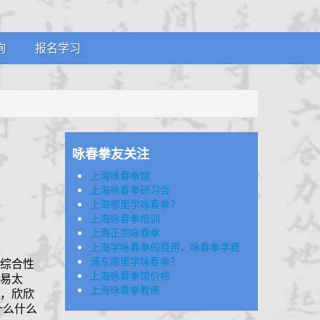
询
报名学习
案
招生简章
证
体系制度
证
咏春拳友关注
上海咏春拳馆
上海咏春拳研习会
上海哪里学咏春拳？
上海咏春拳培训
上海正宗咏春拳
上海学咏春拳的费用，咏春拳学费
浦东哪里学咏春拳？
综合性
上海咏春拳馆价格
易太
上海咏春拳教练
，欣欣
什么什么