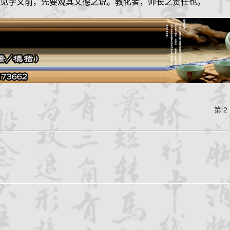
见学文前，先要观其文德之说。教化者，师长之责任也。
第 2