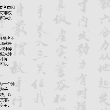
要考虑因
可非议
所讲之
斗狠者不
那就是
和师傅
假大师
对抗
可以。
为一个师
为善，
块，以
其罪。
空子，