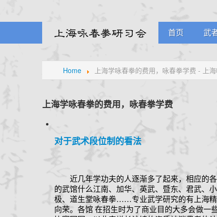
首页
武
课
Home
上海学咏春拳的费用，咏春拳学费 - 上
学
元
上海学咏春拳的费用，咏春拳学费
对于武术段位制的看法
近几年学功夫的人逐渐多了起来，相应的各
的武馆什么江南、加华、英武、暨东、君武、小
极、道生堂咏春拳
……
专业武学研究的有上海精
向荣。各馆
在招生时为了商业目的大多会做一