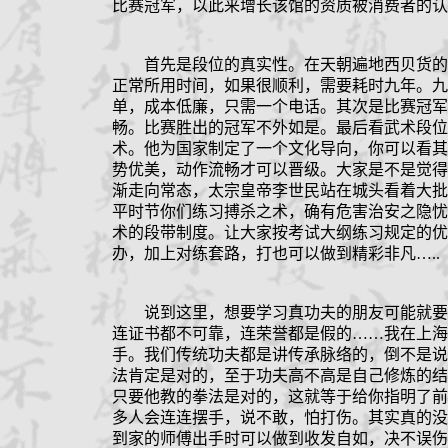
比赛冠军，以此来增长该馆的资质被消费者的认
首先是段位的真实性。在天朝遍地西贝货的
正常所用时间，如果很顺利，需要耗时九年。九
单，成本低廉，只需一个电话。其次是比赛冠军
畅。比赛胜出的冠军不外如是。最后看武术段位
术。他为国家制定了一个文化导向，你可以看其
势优美，动作流畅才可以晋级。大家是不是觉得
渐走向常态，太宗皇帝李世民站在城头看着大批
平时节你们练习搏杀之术，确有危害治安之隐忧
术的段带制度。让大家按考试大纲练习规定的优
办，加上对练套路，打也可以做到精彩非凡
…..
说到这里，想要学习真功夫的朋友可能就要
连证书都不可靠，连荣誉都是假的
……
我在上海
手。我们传统功夫都是讲传承脉络的，倒不是说
法肯定是对的，至于功夫高不高是自己修炼的结
只要他教的拳法是对的，这就等于给你指明了前
多人会连连摆手，说不敢，怕打伤。其实真的没
到家的师傅出手时可以做到收发自如，决不误伤