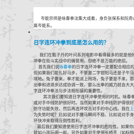
岑能宗师是咏春拳法集大成着，身负张保系和阮奇山
属岑能系。
日字连环冲拳到底是怎么用的？
我们在甄子丹的叶问系列电影中看得最多的就是他的
冲拳在街斗实战中的确管用，但绝不是万能的绝招。
首先我们说
咏春拳
的日字连环冲拳一定要配合相应
但如果我们能扎好马步，不管是二字钳阳马还是子午马
境地。兔子要来，拳才能派上用场，兔子要是不来，那
出拳和进退步达成协调一致，那么出拳的威力就会大大
字连环冲拳法与步法相衔接的重要性。
其次我们要知道日字连环冲拳使用的时机。咏春拳的
或对手中线防护很好时。当然如果对手中线防护得很好
防守功能失效，然后再连环攻击对手的中心线。我在
上
为失势时呢？比如说对手腰马瞬间不稳、比如说对手身
环快冲来取得压倒性胜利。
最后我们要知道使用日字连环冲拳的危险性。如果你
就如小孩玩闹一般。另外如果对手使用长桥手（如标指