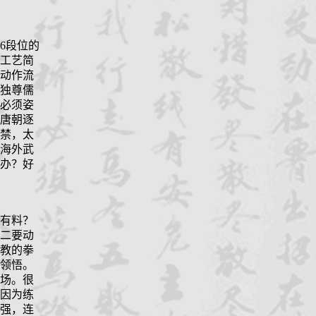
6
段位的
工艺简
动作流
独尊儒
必须姿
唐朝逐
禁，太
海外武
办？好
有料？
二要动
教的拳
领悟。
场。很
因为练
强，连