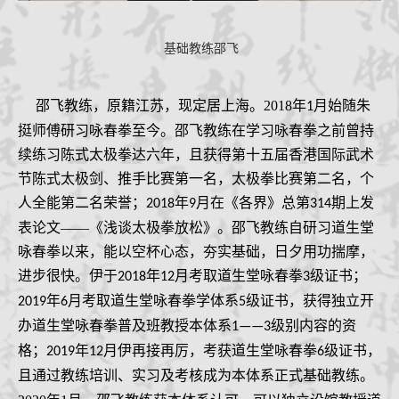
基础教练邵飞
邵飞教练，原籍江苏，现定居上海。
2018
年
月始随朱
1
挺师傅研习咏春拳至今。邵飞教练在学习咏春拳之前曾持
续练习陈式太极拳达六年，且获得第十五届香港国际武术
节陈式太极剑、推手比赛第一名，太极拳比赛第二名，个
人全能第二名荣誉；
年
月在《各界》总第
期上发
2018
9
314
表论文——《浅谈太极拳放松》。邵飞教练自研习道生堂
咏春拳以来，能以空杯心态，夯实基础，日夕用功揣摩，
进步很快。伊
于
年
月考取道生堂咏春拳
级证书
；
2018
12
3
年
月考取道生堂咏春拳学体系
级证书，
获得
独立开
2019
6
5
办道生堂咏春拳普及班教授本体系
级别内容
的资
1——3
格；
年
月
伊再接再厉，
考
获
道生堂咏春拳
级证书，
2019
12
6
且通过教练培训、实习及考核成为本体系正式基础教练。