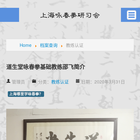
首页
武者之风
Home
档案查询
教练认证
课堂剪影
学员风采
道生堂咏春拳基础教练邵飞简介
元生堂记
管理员
分类：
教练认证
日期：2020年3月31日
新闻旧闻
武林掌故
上海哪里学咏春拳？
通知公告
高手点拨
名家论拳
视频课堂