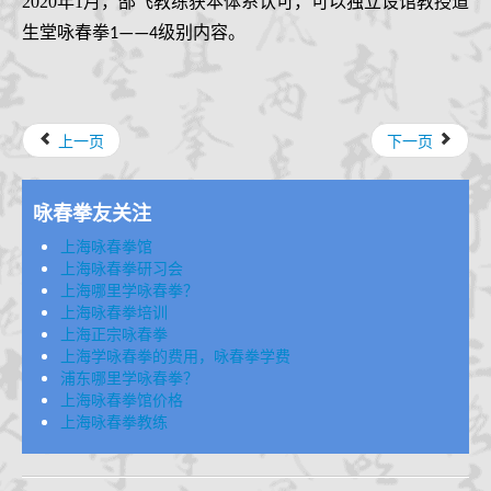
2020年1月，邵飞教练
获本体系认可，
可以独立设馆教授道
生堂咏春拳
级别内容
。
1——4
上一页
下一页
咏春拳友关注
上海咏春拳馆
上海咏春拳研习会
上海哪里学咏春拳？
上海咏春拳培训
上海正宗咏春拳
上海学咏春拳的费用，咏春拳学费
浦东哪里学咏春拳？
上海咏春拳馆价格
上海咏春拳教练