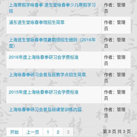
咏春拳经
上海寒假学咏春拳 道生堂咏春拳少儿寒假学习
作者：管理
档案查询
班
员
学员档案
浦东道生堂咏春拳馆招生简章
作者：管理
教练认证
员
拳馆认证
上海道生堂咏春拳馆暑期班招生细则（2016年
作者：管理
度）
员
报名学习
招生简章
2016年度上海咏春拳研习会学费标准
作者：管理
员
体系制度
上海咏春拳研习会普及班教学点招生简章
作者：管理
员
2015年度上海咏春拳研习会学费标准
作者：管理
员
上海咏春拳研习会普及班课堂训练内容
作者：管理
员
第 3 页 共 3 页
开始
上一页
1
2
3