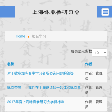
首页
武者之风
Home
报名学习
课堂剪影
学员风采
每页显示条数
元生堂记
名称
作者
新闻旧闻
对于欲参加咏春拳学习者所咨询问题的答疑
作者：管理
武林掌故
员
通知公告
咏春茶席——我们在上海邀请您一起体验咏春拳
作者：管理
高手点拨
员
名家论拳
2017年度上海咏春拳研习会学费标准
作者：管理
视频课堂
员