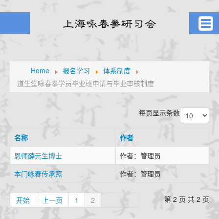
首页
武者之风
Home
报名学习
体系制度
道生堂咏春拳学员毕业班申请与毕业审核制度
课堂剪影
学员风采
每页显示条数
元生堂记
新闻旧闻
名称
作者
武林掌故
恩师薛元生博士
作者：管理员
通知公告
本门咏春传承照
作者：管理员
高手点拨
名家论拳
第 2 页 共 2 页
开始
上一页
1
2
视频课堂