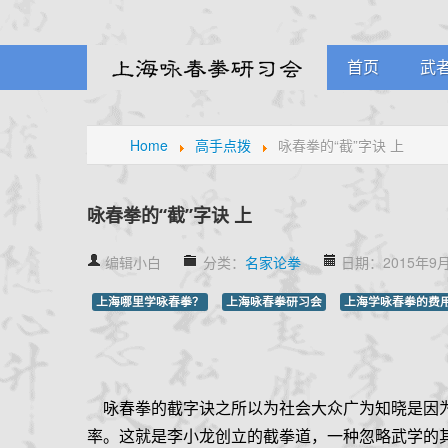
首页
武
课
Home
高手点拨
咏春拳的“截”字诀 上
学
元
咏春拳的“截”字诀 上
编辑小白
分类：
名家论拳
日期：2015年9月
上海哪里学咏春拳？
上海咏春拳研习会
上海学咏春拳的费
咏春拳的截字诀之所以为社会大众广为知晓是因为
率。这就是李小龙创立的截拳道，一种忽略武学的