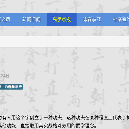
者之风
新闻旧闻
高手点拨
咏春拳经
档案查
堂剪影
武林掌故
名家论拳
学员档
员风采
通知公告
视频课堂
教练认
生堂记
拳馆认
24日
用，咏春拳学费
有人用这个字创立了一种功夫，这种功夫在某种程度上代表了
其他功能，直接取用其实战格斗效用的武学理念。