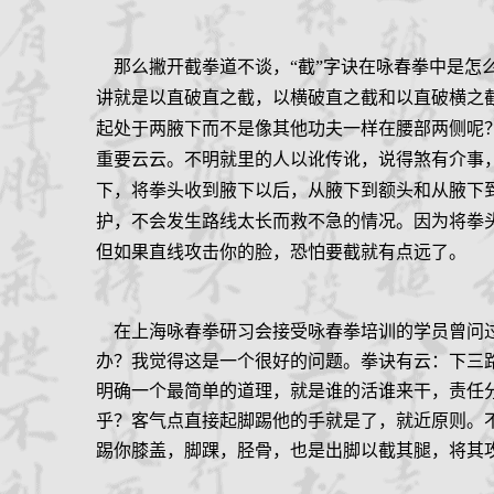
那么撇开截拳道不谈，“截”字诀在咏春拳中是怎
讲就是以直破直之截，以横破直之截和以直破横之
起处于两腋下而不是像其他功夫一样在腰部两侧呢
重要云云。不明就里的人以讹传讹，说得煞有介事
下，将拳头收到腋下以后，从腋下到额头和从腋下
护，不会发生路线太长而救不急的情况。因为将拳
但如果直线攻击你的脸，恐怕要截就有点远了。
在上海咏春拳研习会接受咏春拳培训的学员曾问过
办？我觉得这是一个很好的问题。拳诀有云：下三
明确一个最简单的道理，就是谁的活谁来干，责任
乎？客气点直接起脚踢他的手就是了，就近原则。
踢你膝盖，脚踝，胫骨，也是出脚以截其腿，将其