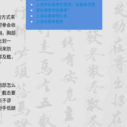
上海学咏春拳的费用，咏春拳学费
浦东哪里学咏春拳？
上海咏春拳馆价格
的方式来
上海咏春拳教练
时拳会收
胸，胸部
比划一
间来防
得及截，
裆部怎么
，截击要
岂不谬
对手低腿