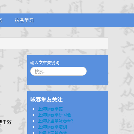
询
报名学习
案
招生简章
证
体系制度
证
输入文章关键词
咏春拳友关注
上海咏春拳馆
上海咏春拳研习会
上海哪里学咏春拳？
搏击效
上海咏春拳培训
上海正宗咏春拳