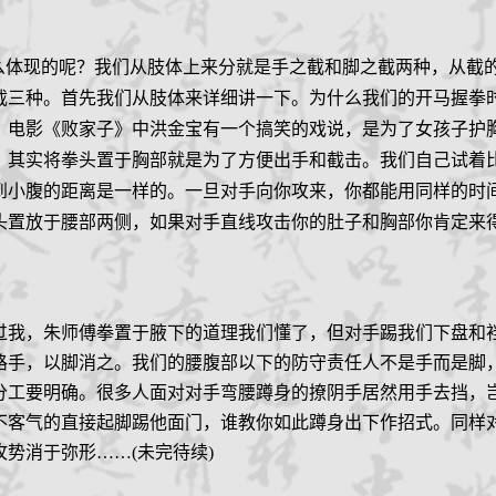
么体现的呢？我们从肢体上来分就是手之截和脚之截两种，从截
截三种。首先我们从肢体来详细讲一下。为什么我们的开马握拳
？电影《败家子》中洪金宝有一个搞笑的戏说，是为了女孩子护
，其实将拳头置于胸部就是为了方便出手和截击。我们自己试着
到小腹的距离是一样的。一旦对手向你攻来，你都能用同样的时
头置放于腰部两侧，如果对手直线攻击你的肚子和胸部你肯定来
我，朱师傅拳置于腋下的道理我们懂了，但对手踢我们下盘和
路手，以脚消之。我们的腰腹部以下的防守责任人不是手而是脚
分工要明确。很多人面对对手弯腰蹲身的撩阴手居然用手去挡，
不客气的直接起脚踢他面门，谁教你如此蹲身出下作招式。同样
攻势消于弥形
……(
未完待续
)