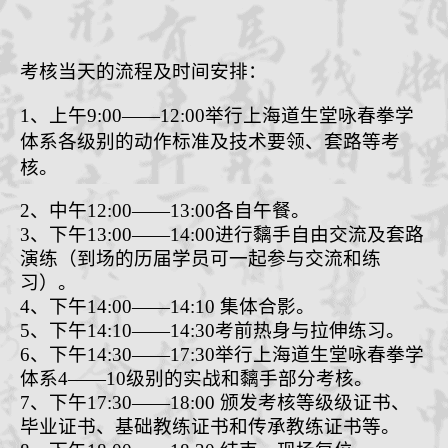
考核当天的流程及时间安排：
1、
上
午
9
:
0
0
——
12
:
00
举行上海道生堂咏春拳学
体系
各级别的动作标准及技术要领、套路等考
核。
2、
中午
12:00
——
13:00
各自午餐。
3、
下午
1
3
:00
——
1
4
:00
进
行
黐手自由交流及套路
演练（到场的历届学员可一起参与交流和练
习）。
4、
下午
14:00
——
14:10
集体合影。
5、
下午
14:10
——
14:30
考前热身与拉伸练习。
6、
下午
14:30
——
17:30
举行
上海道生堂咏春拳学
体系
4
——
10
级别的
实战和黐手部分
考核。
7、
下午
17:30
——
18:00
颁发考核等级级证书、
毕业证书、基础教练证书和传承教练证书等。