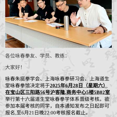
咏春拳经
档案查询
学员档案
教练认证
拳馆认证
报名学习
招生简章
各位咏春拳友、学员、教练：
体系制度
大家好！
咏春朱挺拳学会、上海咏春拳研习会、
上海
道生
堂
咏
春拳
馆决定
将于
20
25
年
6
月
28
日（星期六
）
在
宝山
区
三阳
路
5
6
号
沪客隆.商务
中心
5
楼
5B02
室
举行
第十六
届道生堂咏
春拳
学体系
晋级考核。欲
参加本届考核的同学，自本通知发布之日起即可
报名,至6月21日晚22:00考核报名截止。