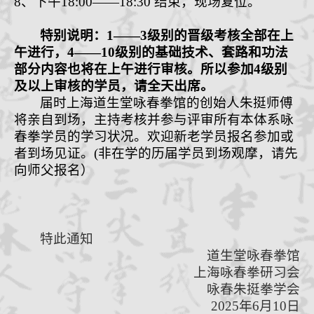
8、
下午
18:00
——18
:30
结束，现场复位。
特别说明：
1
——
3
级别
的
晋级
考核全部在上
午进行，
4
——
10
级别的基础技术、套路和功法
部分内容也将在上午进行审核
。
所以参加
4
级别
及以上审核的学员，请全天出席。
届时上海道生堂咏春拳馆的创始人朱
挺
师傅
将亲自到场，主持考核并参与评审所有本体系咏
春拳学员的学习状况。欢迎新老学员报名参加或
者到场
见证
。(非在学的历届学员到场观摩，请先
向师父报名）
特此通知
道生堂咏春拳
馆
上海咏春拳研习会
咏春朱挺拳学会
2025
年
6
月
10
日