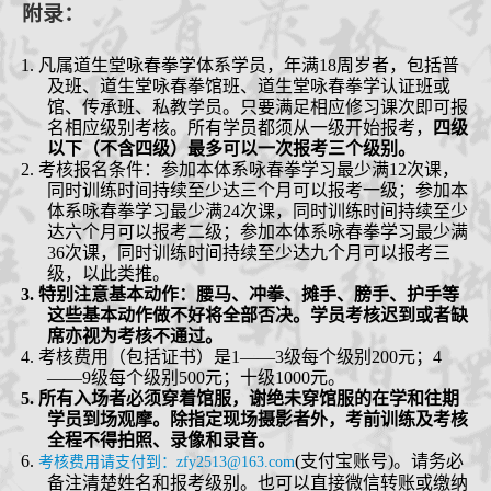
附录：
1.
凡属道生堂咏春拳学体系学员，
年满
18周岁者，
包括普
及班、道生堂咏春拳馆班、道生堂咏春拳学认证班或
馆、传承班、私教学员
。
只要满足相应修习课次即可报
名相应级别考核。所有学员都须从一级开始报考，
四
级
以下（
不含四级）
最多可以一次报考三个级别。
2.
考核报名条件：参加本体系咏春拳学习最少满
12
次课
，
同时训练时间持续至少达三个月
可以报考一级；参加本
体系咏春拳学习最少满
24
次课
，同时训练时间持续至少
达六个月
可以报考二级；参加本体系咏春拳学习最少满
36
次课
，同时训练时间持续至少达九个月
可以报考三
级，以此类推。
3.
特别注意基本动作：腰马、冲拳、摊手、膀手、护手
等
这些基本动作做不好将全部否决。
学员考核迟到或者缺
席亦视为考核不通过。
4.
考核费用（包括证书）是1——3级每个级别
200
元；4
——9级每个级别500元；十级1000元。
5.
所有入场者必须穿着馆服，谢绝未穿馆服的在学和往期
学员到场观摩。
除
指定
现场摄影者外，考前训练及考核
全程不得拍照、录像和录音。
6.
(
支付宝账号
)
。
请
务必
考核费用请支付到：
zfy2513@163.com
备
注
清楚
姓名和报考级别。也可以直接微信转账或缴纳