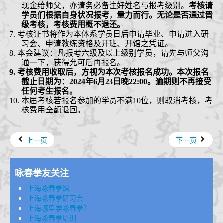
现金给师父
，亦请务必备注好姓名与报考级别
。
考核请
学员们根据自身状况报考，量力而行。无论是否通过晋
级考核，考核费用概不退还。
7.
考核证书将作为本体系学员日后
申请毕业、申请进入研
习会、申请教练资格及
开班
、
开馆之凭证
。
8.
本会建议：
凡报考六级及以上级别学员，请先与师父沟
通
一下
，获得允可后再报名。
9.
考核费用收取后，方视为本次考核报名成功。
本次报名
截止日期为：
2024年6月23日晚22:00。逾期则不再接受
任何考生报名。
10. 本届考核若报名参加的学员不满10位，则取消考核，考
核费用全额退回。
上一页
下一页
咏春拳友关注
上海咏春拳馆
上海咏春拳研习会
上海哪里学咏春拳？
上海咏春拳培训