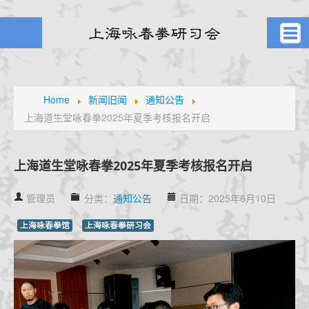
首页
武者之风
Home
新闻旧闻
通知公告
上海道生堂咏春拳2025年夏季考核报名开启
课堂剪影
学员风采
元生堂记
上海道生堂咏春拳2025年夏季考核报名开启
新闻旧闻
管理员
分类：
通知公告
日期：2025年6月10日
武林掌故
通知公告
上海咏春拳馆
上海咏春拳研习会
高手点拨
名家论拳
视频课堂