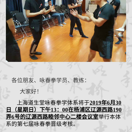
咏春拳经
档案查询
学员档案
教练认证
拳馆认证
报名学习
招生简章
体系制度
各位
朋
友、咏春拳学员、教练：
大家好！
上海
道生堂咏春拳学体系将于
201
9
年
6
月
30
日（星期
日
）
下午
13
：
00
在杨浦区辽源西路
190
弄
6
号的辽源西路睦邻中心二楼会议室
举行本体
系的
第七届
咏春拳晋级考核。