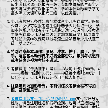
六级以下
成人考核报名条件：参加本体系咏春拳学习
最少满
12
次课可以报考一级；参加本体系咏春拳学习
最少满
24
次课可以报考二级；参加本体系咏春拳学习
最少满
36
次课可以报考三级，以此类推。
少儿考核报名条件：参加本体系少儿咏春拳学习班最
少满
2
0次课可以报考道生堂咏春拳少儿认证一级；参
加本体系少儿咏春拳学习班最少满
4
0次课可以报考道
生堂咏春拳少儿认证二级；参加本体系少儿咏春拳学
习班最少满
6
0次课可以报考道生堂咏春拳少儿认证三
级，以此类推。
特别注意基本动作：腰马、冲拳、摊手、膀手、护
手。这些基本动作做不好将全部否决。
学员考核迟到
或者缺席亦视为考核不通过。
考核费用（包括证书）是
1——3级每个级别
200
元；
4
——6级每个级别400元；7——9级每个级别500元；十
级1000元。少儿考核认证费用与成人相同。
除
指定
现场摄影者外，考前训练及考核全程不得拍
照、录像和录音。
考核费用请支付到：
zfy2513@163.com
(
支付宝账号
)
，
姓张，请
备
注明姓名和报考级别。也可以直接微信转
账或缴纳现金给师父
，备注好姓名与报考级别
。
考核