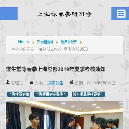
首页
武者之风
Home
新闻旧闻
通知公告
道生堂咏春拳上海总部2019年夏季考核通知
课堂剪影
学员风采
元生堂记
道生堂咏春拳上海总部2019年夏季考核通知
新闻旧闻
管理员
分类：
通知公告
日期：2019年6月06日
武林掌故
通知公告
上海咏春拳馆
上海哪里学咏春拳？
浦东哪里学咏春拳？
高手点拨
名家论拳
视频课堂