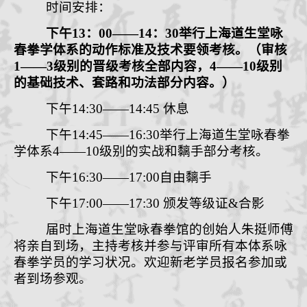
时间安排：
下午
1
3
：
00
——
1
4
：
3
0
举行上海道生堂咏
春拳学体系
的动作标准及技术要领考核。（审核
1
——
3
级别的晋级
考核全部内容，
4
——
10
级别
的基础技术、套路和功法部分内容
。
）
下午
1
4:
3
0
——
1
4
:
45
休息
下午
14:45
——
16:30
举行
上海道生堂
咏春拳
学体系
4
——
10
级别的
实战和黐手部分
考核。
下午
16:30
——
17:00
自由黐手
下午
17:00
——
17:30
颁发等级证
&
合影
届时上海道生堂咏春拳馆的创始人朱
挺
师傅
将亲自到场，主持考核并参与评审所有本体系咏
春拳学员的学习状况。欢迎新老学员报名参加或
者到场参观。