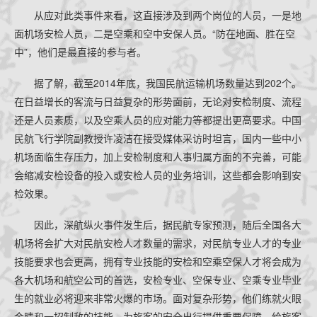
从应对此类事件来看，这直接涉及到两个岗位的人员，一是地
面机场安检人员，二是空乘和空中安保人员。“防在地面、胜在空
中”，他们是最直接的参与者。
据了解，截至2014年底，我国民航运输机场数量达到202个。
在日益增长的客流与日益复杂的形势面前，无论对安检制度、流程
还是人员素质，以及空乘人员的应对能力等都提出更高要求。中国
民航飞行学院副教授许凌洁在接受媒体采访时坦言，国内一些中小
机场面临生存压力，加上安检制度和人事归属方面的不完善，可能
会缩减安检设备的投入或安检人员的业务培训，这些都会影响到安
检效果。
因此，深航纵火事件发生后，据民航专家预测，随后全国各大
机场将会扩大对民航安检人才数量的需求，对民航专业人才的专业
技能要求也会更高，拥有专业技能的安检和空乘空保人才将会成为
各大机场和航空公司的首选，安检专业、空保专业、空乘专业毕业
生的就业必将迎来非常火爆的市场。面对复杂形势，他们练就火眼
金睛和一招制敌的技能，为旅客的安全出行提供重要保障，给旅客