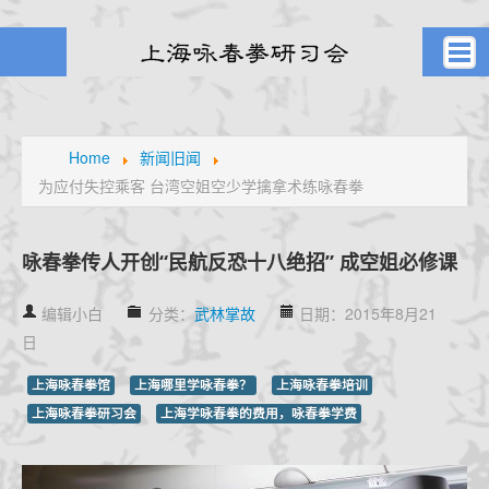
首页
武者之风
Home
新闻旧闻
为应付失控乘客 台湾空姐空少学擒拿术练咏春拳
课堂剪影
学员风采
元生堂记
咏春拳传人开创“民航反恐十八绝招” 成空姐必修课
新闻旧闻
编辑小白
分类：
武林掌故
日期：2015年8月21
武林掌故
日
通知公告
上海咏春拳馆
上海哪里学咏春拳？
上海咏春拳培训
高手点拨
上海咏春拳研习会
上海学咏春拳的费用，咏春拳学费
名家论拳
视频课堂