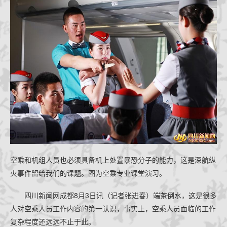
咏春拳经
档案查询
学员档案
教练认证
拳馆认证
报名学习
招生简章
体系制度
空乘和机组人员也必须具备机上处置暴恐分子的能力，这是深航纵
火事件留给我们的课题。图为空乘专业课堂演习。
四川新闻网成都8月3日讯（记者张进春）端茶倒水，这是很多
人对空乘人员工作内容的第一认识，事实上，空乘人员面临的工作
复杂程度还远远不止于此。