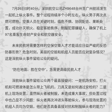
7月26日0时40分，深圳航空公司ZH9648台州至广州航班发生
一起机上纵火事件。整个过程持续半个小时左右，纵火男子两次点
燃可燃物，空乘人员在关键时刻，临危不惧、协同配合、果断处
置，成功扑灭明火、稳定客舱秩序、制服犯罪嫌疑人，确保了机上
97名乘客生命财产安全和航空器安全。
未来民航将需要怎样的空保空乘人才才能适应日益严峻的反恐
防暴形势？危急时刻，美丽的空姐和机组人员能否应对复杂情况？
这是深航纵火事件留给公众的疑问。
“防在地面、胜在空中”，急需更高级民航人才
深航纵火事件留给公众两个最直接疑问：一是机场安检，打火
机和可燃液体是怎么带上飞机的，刀具又是如何通过安检的？二是
机上现场处置，虽然纵火者被制服，未造成重大事故，但处置过程
中也凸显不少问题：纵火者两次冲进头等舱纵火，参与现场处置的
机组人员均为空姐，他们是否具备直接对抗和制服纵火者的能力？