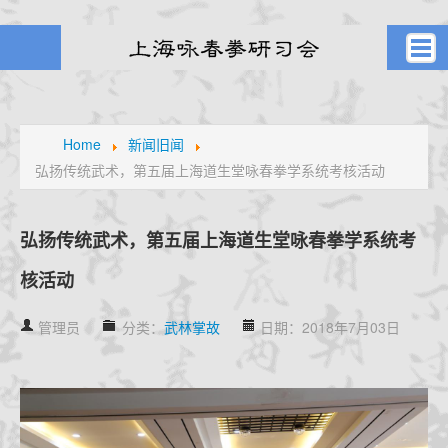
首页
武者之风
Home
新闻旧闻
弘扬传统武术，第五届上海道生堂咏春拳学系统考核活动
课堂剪影
学员风采
元生堂记
弘扬传统武术，第五届上海道生堂咏春拳学系统考
新闻旧闻
核活动
武林掌故
通知公告
管理员
分类：
武林掌故
日期：2018年7月03日
高手点拨
名家论拳
视频课堂