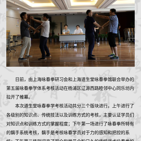
咏春拳经
档案查询
学员档案
教练认证
拳馆认证
报名学习
招生简章
体系制度
日前，
由上海咏春拳研习会
和上海
道生堂
咏春拳馆联合
举办的
第五届
咏春拳
学
体系考
核
活动在
杨浦区
辽源西路睦邻中心同乐坊内
拉开了帷幕。
本次
道生堂咏春拳学
考核活动
共
分三个
版块
进行
。上午进行了
各级别的知识点、传统技法以及训练方式的考核，主要认证学员们
对知识点和训练方式的掌握程度；下午第一场进行了咏春拳所特有
的黐手系统考核，黐手是考核咏春学员对于力的感知和把控的系